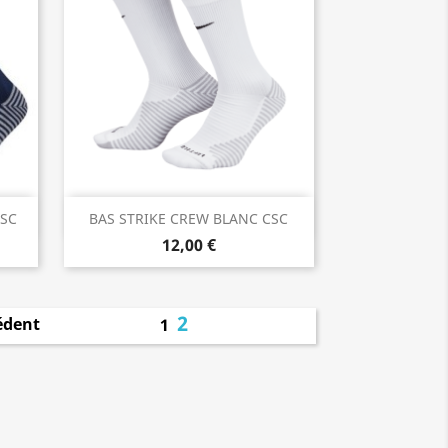
Aperçu rapide

CSC
BAS STRIKE CREW BLANC CSC
12,00 €
2
édent
1