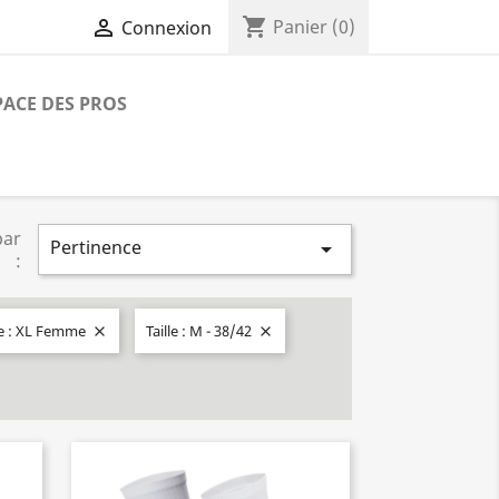
shopping_cart

Panier
(0)
Connexion
PACE DES PROS
par
Pertinence

:
le : XL Femme
Taille : M - 38/42

