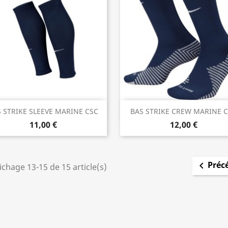
Aperçu rapide
Aperçu rapide


 STRIKE SLEEVE MARINE CSC
BAS STRIKE CREW MARINE 
11,00 €
12,00 €
Préc

ichage 13-15 de 15 article(s)