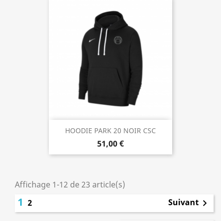
HOODIE PARK 20 NOIR CSC
51,00 €
Affichage 1-12 de 23 article(s)
1
Suivant
2
